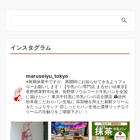
インスタグラム
maruseiyu_tokyo
※無期休業中ですが、再開時にお知らせできるようフォ
ローお願いします！【牛乳パン専門店 まるせいゆ東京】
長野県茅野市出身。長野県ソウルフード牛乳パンを全国
に届けたい！ 東京中目黒に牛乳パンの店を開店 🏯信州
松本産こだわりパン生地に 添加物を抑えた新鮮クリーム
をたっぷりサンド 😍しっとりパン生地と濃厚リッチなク
リームの舌触りをご堪能下さい ！