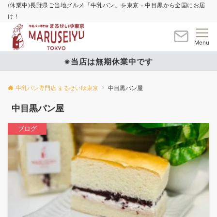
(休業中)長野県ご当地グルメ「牛乳パン」を東京・中目黒から全国にお届
け！
Menu
※当店は無期休業中です
牛乳パン専門店 まるせいゆ東京
中目黒パン屋
中目黒パン屋
ブログ