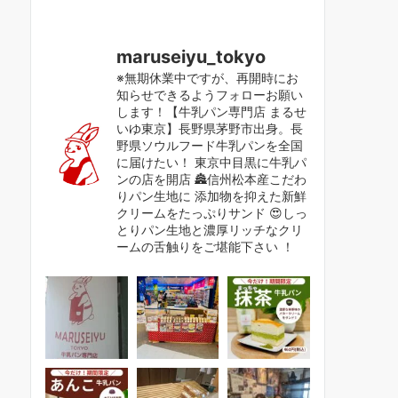
maruseiyu_tokyo
※無期休業中ですが、再開時にお
知らせできるようフォローお願い
します！【牛乳パン専門店 まるせ
いゆ東京】長野県茅野市出身。長
野県ソウルフード牛乳パンを全国
に届けたい！ 東京中目黒に牛乳パ
ンの店を開店 🏯信州松本産こだわ
りパン生地に 添加物を抑えた新鮮
クリームをたっぷりサンド 😍しっ
とりパン生地と濃厚リッチなクリ
ームの舌触りをご堪能下さい ！