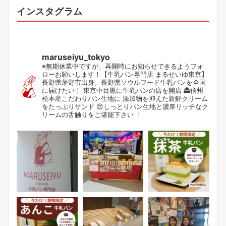
インスタグラム
maruseiyu_tokyo
※無期休業中ですが、再開時にお知らせできるようフォ
ローお願いします！【牛乳パン専門店 まるせいゆ東京】
長野県茅野市出身。長野県ソウルフード牛乳パンを全国
に届けたい！ 東京中目黒に牛乳パンの店を開店 🏯信州
松本産こだわりパン生地に 添加物を抑えた新鮮クリーム
をたっぷりサンド 😍しっとりパン生地と濃厚リッチなク
リームの舌触りをご堪能下さい ！