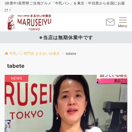
(休業中)長野県ご当地グルメ「牛乳パン」を東京・中目黒から全国にお届
け！
Menu
※当店は無期休業中です
牛乳パン専門店 まるせいゆ東京
tabete
tabete
NEWS