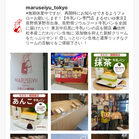
maruseiyu_tokyo
※無期休業中ですが、再開時にお知らせできるようフォ
ローお願いします！【牛乳パン専門店 まるせいゆ東京】
長野県茅野市出身。長野県ソウルフード牛乳パンを全国
に届けたい！ 東京中目黒に牛乳パンの店を開店 🏯信州
松本産こだわりパン生地に 添加物を抑えた新鮮クリーム
をたっぷりサンド 😍しっとりパン生地と濃厚リッチなク
リームの舌触りをご堪能下さい ！