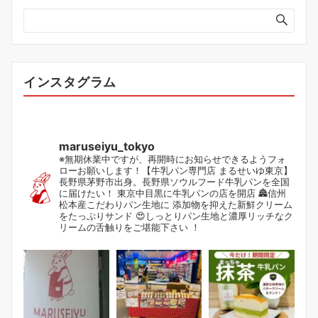
インスタグラム
maruseiyu_tokyo
※無期休業中ですが、再開時にお知らせできるようフォ
ローお願いします！【牛乳パン専門店 まるせいゆ東京】
長野県茅野市出身。長野県ソウルフード牛乳パンを全国
に届けたい！ 東京中目黒に牛乳パンの店を開店 🏯信州
松本産こだわりパン生地に 添加物を抑えた新鮮クリーム
をたっぷりサンド 😍しっとりパン生地と濃厚リッチなク
リームの舌触りをご堪能下さい ！