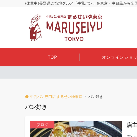
(休業中)長野県ご当地グルメ「牛乳パン」を東京・中目黒から全
TOP
オンラインショッ
牛乳パン専門店 まるせいゆ東京
パン好き
パン好き
店
ブログ
寒い