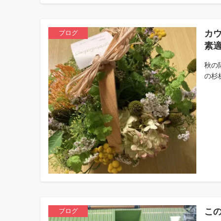
カ
ブログ
素適
秋の
の杉
この
ブログ