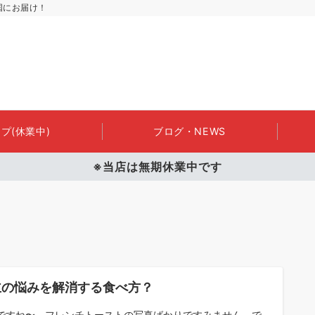
国にお届け！
プ(休業中)
ブログ・NEWS
※当店は無期休業中です
主の悩みを解消する食べ方？
ですね〜。フレンチトーストの写真ばかりですみません。で