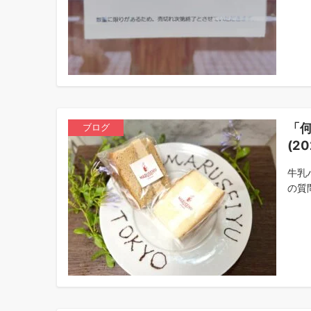
「
ブログ
(20
牛乳
の質