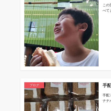
この
べてま
手配
ブログ
手配
ナナ