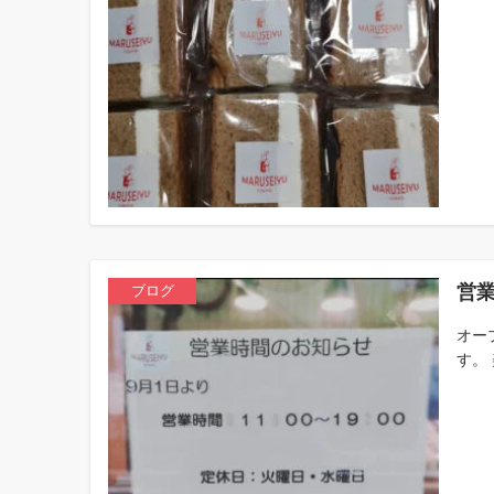
営
ブログ
オー
す。 