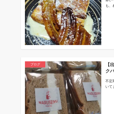
も、
【
ブログ
クバ
不定
いて