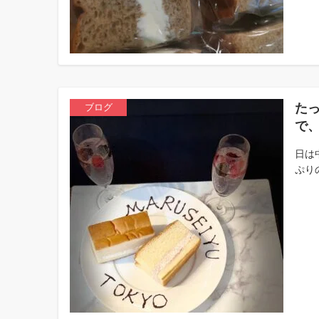
た
ブログ
で、
日は
ぷり