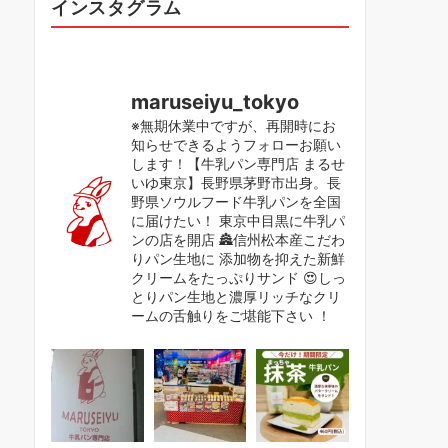
インスタグラム
maruseiyu_tokyo
※無期休業中ですが、再開時にお
知らせできるようフォローお願い
します！【牛乳パン専門店 まるせ
いゆ東京】長野県茅野市出身。長
野県ソウルフード牛乳パンを全国
に届けたい！ 東京中目黒に牛乳パ
ンの店を開店 🏯信州松本産こだわ
りパン生地に 添加物を抑えた新鮮
クリームをたっぷりサンド 😍しっ
とりパン生地と濃厚リッチなクリ
ームの舌触りをご堪能下さい ！