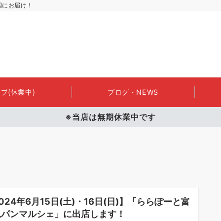
国にお届け！
プ(休業中)
ブログ・NEWS
※当店は無期休業中です
024年6月15日(土)・16日(日)】「ららぽーと富
見パンマルシェ」に出店します！