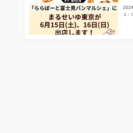
20
ェ」に