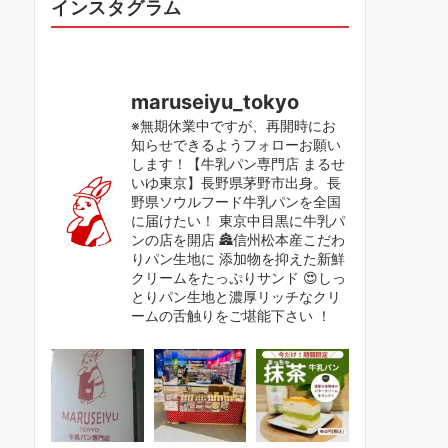
インスタグラム
maruseiyu_tokyo
※無期休業中ですが、再開時にお
知らせできるようフォローお願い
します！【牛乳パン専門店 まるせ
いゆ東京】長野県茅野市出身。長
野県ソウルフード牛乳パンを全国
に届けたい！ 東京中目黒に牛乳パ
ンの店を開店 🏯信州松本産こだわ
りパン生地に 添加物を抑えた新鮮
クリームをたっぷりサンド 😍しっ
とりパン生地と濃厚リッチなクリ
ームの舌触りをご堪能下さい ！