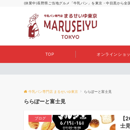
(休業中)長野県ご当地グルメ「牛乳パン」を東京・中目黒から全
TOP
オンラインショッ
牛乳パン専門店 まるせいゆ東京
ららぽーと富士見
ららぽーと富士見
【2
ブログ
士