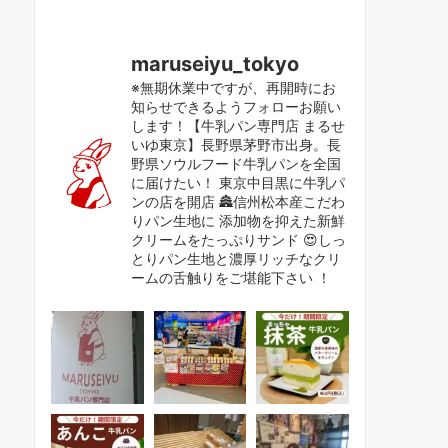
maruseiyu_tokyo
※無期休業中ですが、再開時にお
知らせできるようフォローお願い
します！【牛乳パン専門店 まるせ
いゆ東京】長野県茅野市出身。長
野県ソウルフード牛乳パンを全国
に届けたい！ 東京中目黒に牛乳パ
ンの店を開店 🏯信州松本産こだわ
りパン生地に 添加物を抑えた新鮮
クリームをたっぷりサンド 😍しっ
とりパン生地と濃厚リッチなクリ
ームの舌触りをご堪能下さい ！