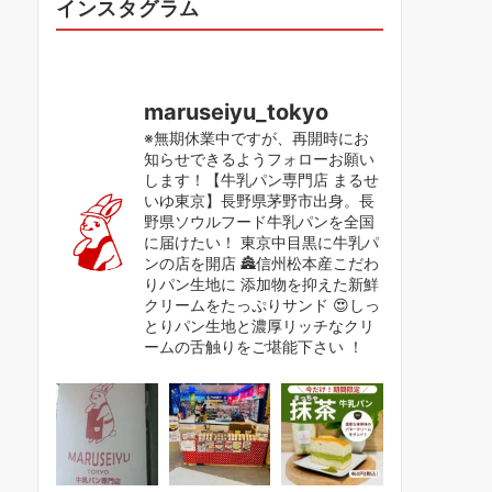
インスタグラム
maruseiyu_tokyo
※無期休業中ですが、再開時にお
知らせできるようフォローお願い
します！【牛乳パン専門店 まるせ
いゆ東京】長野県茅野市出身。長
野県ソウルフード牛乳パンを全国
に届けたい！ 東京中目黒に牛乳パ
ンの店を開店 🏯信州松本産こだわ
りパン生地に 添加物を抑えた新鮮
クリームをたっぷりサンド 😍しっ
とりパン生地と濃厚リッチなクリ
ームの舌触りをご堪能下さい ！