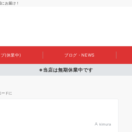
国にお届け！
プ(休業中)
ブログ・NEWS
※当店は無期休業中です
モードに
kimura