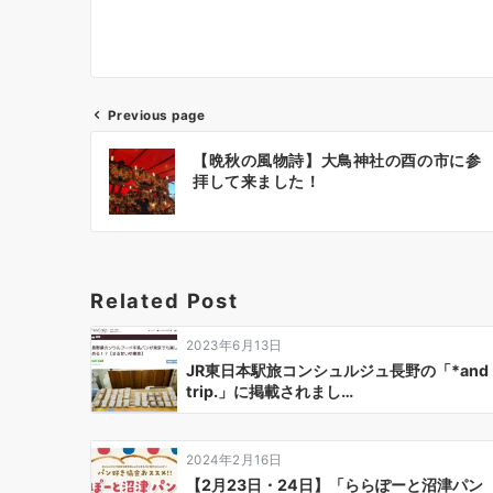
Previous page
投
【晩秋の風物詩】大鳥神社の酉の市に参
稿
拝して来ました！
ナ
ビ
ゲ
ー
Related Post
シ
ョ
2023年6月13日
ン
JR東日本駅旅コンシュルジュ長野の「*and
trip.」に掲載されまし…
2024年2月16日
【2月23日・24日】「ららぽーと沼津パン