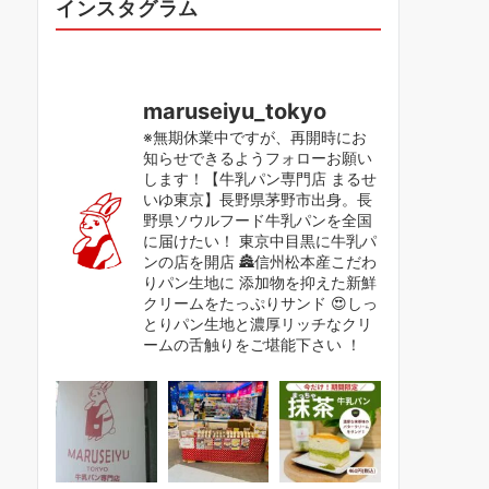
インスタグラム
maruseiyu_tokyo
※無期休業中ですが、再開時にお
知らせできるようフォローお願い
します！【牛乳パン専門店 まるせ
いゆ東京】長野県茅野市出身。長
野県ソウルフード牛乳パンを全国
に届けたい！ 東京中目黒に牛乳パ
ンの店を開店 🏯信州松本産こだわ
りパン生地に 添加物を抑えた新鮮
クリームをたっぷりサンド 😍しっ
とりパン生地と濃厚リッチなクリ
ームの舌触りをご堪能下さい ！