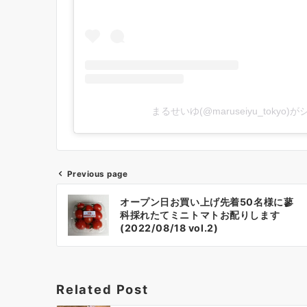
まるせいゆ(@maruseiyu_tokyo
Previous page
投
オープン日お買い上げ先着50名様に蓼
稿
科採れたてミニトマトお配りします
ナ
(2022/08/18 vol.2)
ビ
ゲ
ー
Related Post
シ