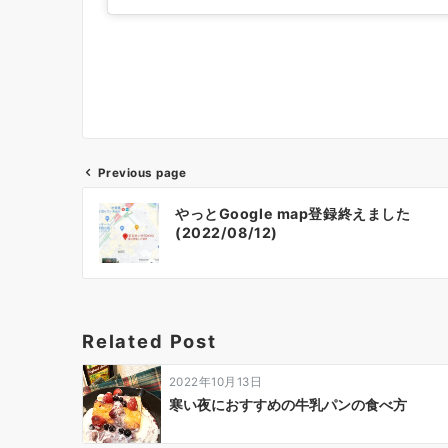
Previous page
投
やっとGoogle map登録終えました
稿
(2022/08/12)
ナ
ビ
ゲ
ー
Related Post
シ
ョ
2022年10月13日
ン
寒い夜におすすめの牛乳パンの食べ方