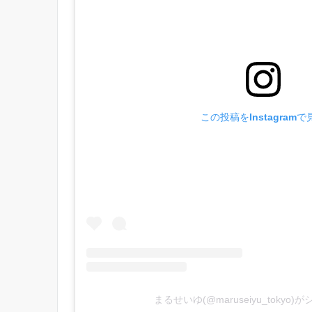
この投稿をInstagramで
まるせいゆ(@maruseiyu_tokyo