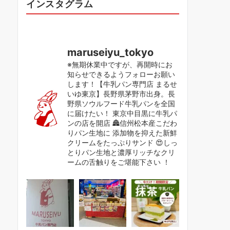
インスタグラム
maruseiyu_tokyo
※無期休業中ですが、再開時にお
知らせできるようフォローお願い
します！【牛乳パン専門店 まるせ
いゆ東京】長野県茅野市出身。長
野県ソウルフード牛乳パンを全国
に届けたい！ 東京中目黒に牛乳パ
ンの店を開店 🏯信州松本産こだわ
りパン生地に 添加物を抑えた新鮮
クリームをたっぷりサンド 😍しっ
とりパン生地と濃厚リッチなクリ
ームの舌触りをご堪能下さい ！